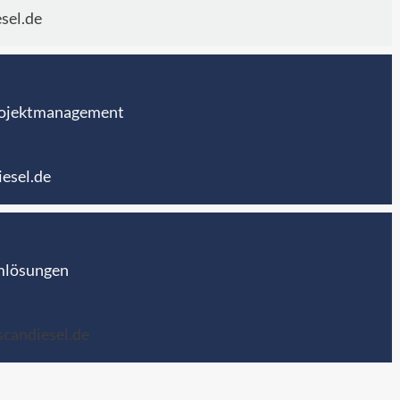
sel.de
rojektmanagement
iesel.de
mlösungen
candiesel.de