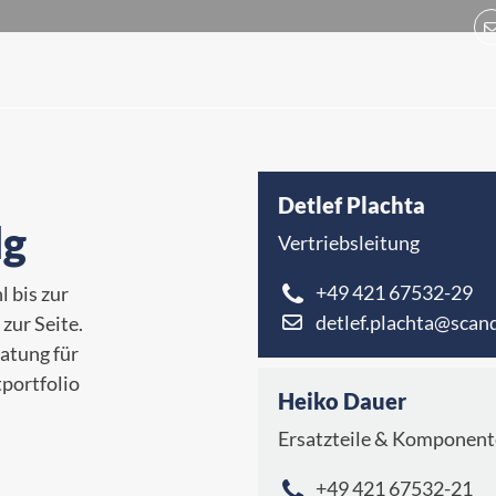
riebslösungen und Komponenten für verschiedene Branchen
kte stehen für Qualität, Effizienz und Langlebigkeit.
Unternehmen
Prod
llen Anforderungen!
Detlef Plachta
lg
Vertriebsleitung
+49 421 67532-29
 bis zur
detlef.plachta@scand
zur Seite.
atung für
portfolio
Heiko Dauer
Ersatzteile & Komponen
+49 421 67532-21