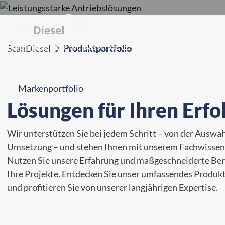
Wir bietet eine breite Palette an leistungsstarken Ant
Ob Schifffahrt, Bau oder Energieerzeugung – unsere Produ
Finden auch Sie die passende Lösung für Ihre individue
ScanDiesel
Produktportfolio

IHRE VORTEILE
Markenportfolio
Services
Lösungen für Ihren Erfo
Wir unterstützen Sie bei jedem Schritt – von der Auswahl
Umsetzung – und stehen Ihnen mit unserem Fachwissen 
Nutzen Sie unsere Erfahrung und maßgeschneiderte Ber
Ihre Projekte. Entdecken Sie unser umfassendes Produkt
und profitieren Sie von unserer langjährigen Expertise.