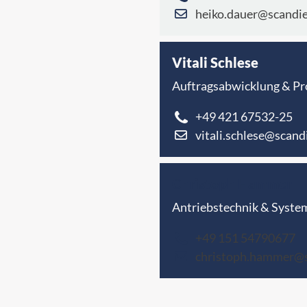
heiko.dauer@scandie
Vitali Schlese
Auftragsabwicklung & P
+49 421 67532-25
vitali.schlese@scand
Christoph Hammer
Antriebstechnik & Syste
+49 151 54790677
christoph.hammer@s