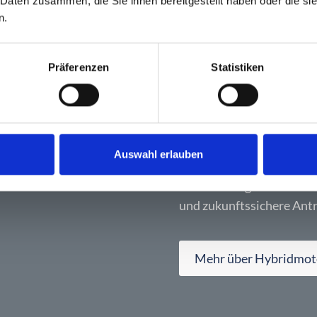
 Daten zusammen, die Sie ihnen bereitgestellt haben oder die s
n.
Präferenzen
Statistiken
DIE VERBINDUNG VON
Hybridlös
Unsere variable-speed-Ge
Auswahl erlauben
für moderne Hybridsystem
Verbrennungs- und Elektr
und zukunftssichere Antr
Mehr über Hybridmot