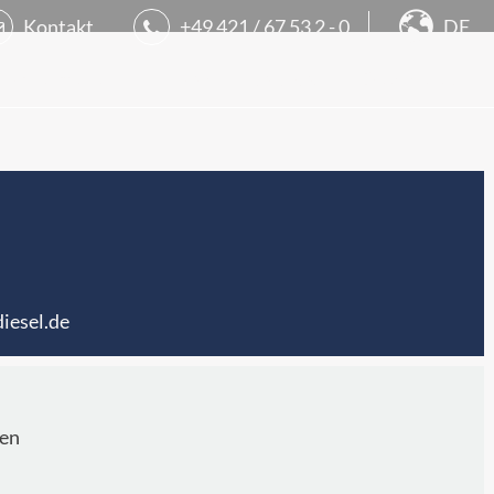
Kontakt
+49 421 / 67 53 2 - 0
DE
.
uktportfolio
Marken
Services
Downloads
iesel.de
ten