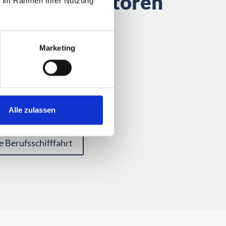
 Generatormotoren
ie im Rahmen Ihrer Nutzung
iesel
DC16
Marketing
 V IWW / NRE Basismotoren
2-522 kWm
 223-491 kWm
Alle zulassen
e Berufsschifffahrt