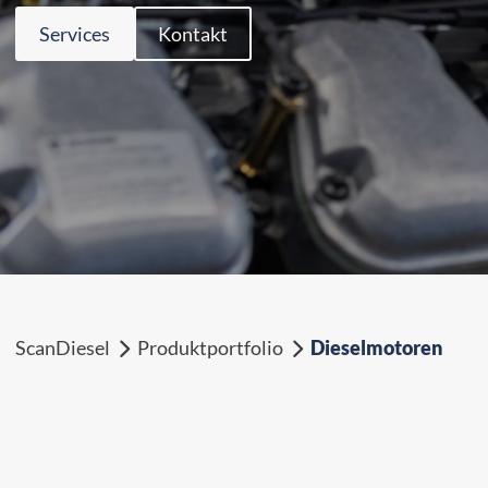
Services
Kontakt
ScanDiesel
Produktportfolio
Dieselmotoren

