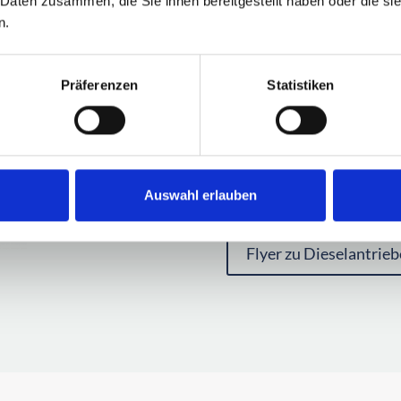
Antrieb-,
 Daten zusammen, die Sie ihnen bereitgestellt haben oder die s
n.
marinisiert durch ScanD
Motortypen: DC13, 
Präferenzen
Statistiken
Emissionen: EU Stufe
Leistung Antrieb: 20
Leistung Generator:
Auswahl erlauben
Hubraum: 12, 16 Liter
Flyer zu Dieselantrieb