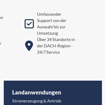
Umfassender
on
Support von der

Auswahl bis zur
Umsetzung
Über 34 Standorte in
&

der DACH-Region -
24/7 Service
Landanwendungen
Stromerzeugung & Antrieb