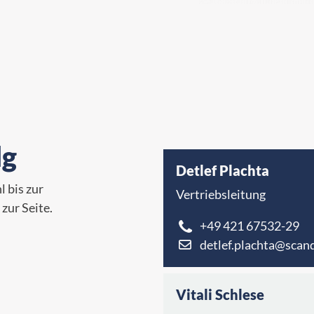
lg
Detlef Plachta
 bis zur
Vertriebsleitung
zur Seite.
+49 421 67532-29
detlef.plachta@scand
Vitali Schlese