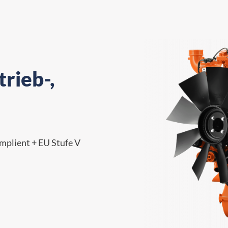
rieb-,
omplient + EU Stufe V