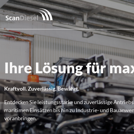
Ihre Lösung für ma
Kraftvoll. Zuverlässig. Bewährt.
Entdecken Sie leistungsstarke und zuverlässige Antriebs
maritimen Einsätzen bis hin zu Industrie- und Bauanwend
voranbringen.