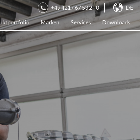
+49 421 / 67 53 2 - 0
DE
uktportfolio
Marken
Services
Downloads