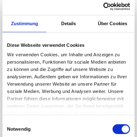
Hybrid Experience
Erleben Sie modulare Hybridlösungen, die individuell
auf Ihre Wünsche und Anforderungen zugeschnitten
Zustimmung
Details
Über Cookies
sind. Unsere Systeme kombinieren konventionelle
Marine-Motoren mit Elektromotoren, Batterien und
Diese Webseite verwendet Cookies
Onboard-Steuerungen – für maximale Flexibilität und
unzählige Einsatzmöglichkeiten, von Freizeitbooten
Wir verwenden Cookies, um Inhalte und Anzeigen zu
bis zu professionellen Anwendungen.
personalisieren, Funktionen für soziale Medien anbieten
zu können und die Zugriffe auf unsere Website zu
Entscheiden Sie selbst über Leistungsprofile – wir
analysieren. Außerdem geben wir Informationen zu Ihrer
liefern den maßgeschneiderten Hybridantrieb für Ihre
Verwendung unserer Website an unsere Partner für
soziale Medien, Werbung und Analysen weiter. Unsere
Bedürfnisse.
Partner führen diese Informationen möglicherweise mit
weiteren Daten zusammen, die Sie ihnen bereitgestellt
haben oder die sie im Rahmen Ihrer Nutzung der Dienste
Weitere Modelle auf Anfrage verfügbar!
gesammelt haben.
Einwilligungsauswahl
Notwendig
Mehr über MAN Engines