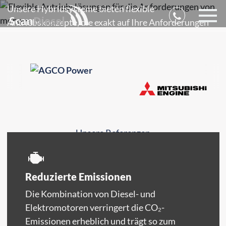
Unsere Hybridsysteme bieten flexible
Antriebskonzepte, die exakt auf Ihre Anforderungen
zugeschnitten sind. In enger Zusammenarbeit mit
Partnern kombinieren wir Verbrennungs- und
Elektrotechnik zu einem zuverlässigen Gesamtsystem
– für mehr Effizienz, weniger Emissionen und
optimierte Betriebskosten.
Unsere Referenzen

Reduzierte Emissionen
Die Kombination von Diesel- und
Elektromotoren verringert die CO₂-
Emissionen erheblich und trägt so zum