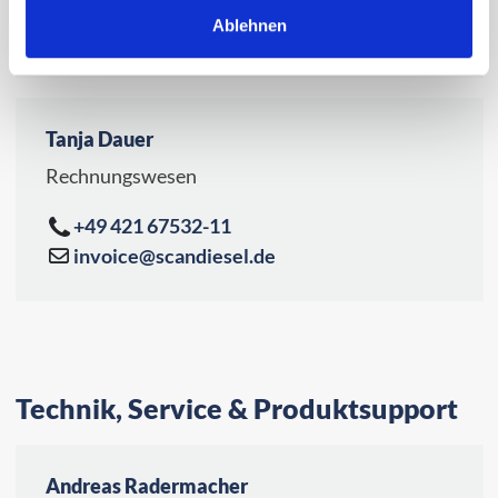
+49 421 67532-22
Ablehnen
invoice@scandiesel.de
Tanja Dauer
Rechnungswesen
+49 421 67532-11
invoice@scandiesel.de
Technik, Service & Produktsupport
Andreas Radermacher