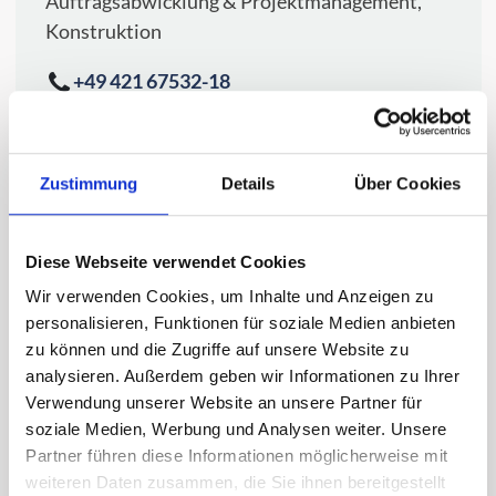
Auftragsabwicklung & Projektmanagement,
Konstruktion
+49 421 67532-18
rolf.marohn@scandiesel.de
Zustimmung
Details
Über Cookies
Lager & Logistik
Diese Webseite verwendet Cookies
Wir verwenden Cookies, um Inhalte und Anzeigen zu
personalisieren, Funktionen für soziale Medien anbieten
David Aland
zu können und die Zugriffe auf unsere Website zu
Lager & Logistik, Ersatzteile & Komponenten
analysieren. Außerdem geben wir Informationen zu Ihrer
Verwendung unserer Website an unsere Partner für
+49 421 67532-46
soziale Medien, Werbung und Analysen weiter. Unsere
david.aland@scandiesel.de
Partner führen diese Informationen möglicherweise mit
weiteren Daten zusammen, die Sie ihnen bereitgestellt