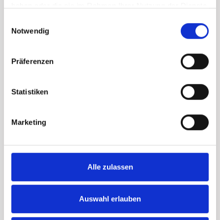
haben oder die sie im Rahmen Ihrer Nutzung der Dienste
gesammelt haben.
Einwilligungsauswahl
Notwendig
Administration & Fakturierung
Präferenzen
Kirsten Schött
Statistiken
Leitung Rechnungswesen
+49 421 67532-10
Marketing
invoice@scandiesel.de
Alle zulassen
Mirja Theurich
Rechnungswesen
Auswahl erlauben