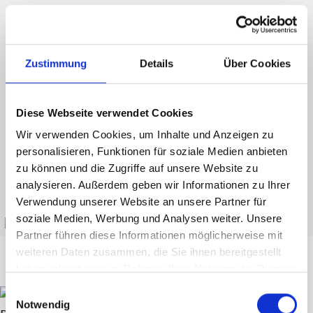
Adresse
Baumüller Nürnberg GmbH
Ostendstraße 80-90
Zustimmung
Details
Über Cookies
90482 Nürnberg
marine-solutions@baumueller.com
+49 911 / 5432-0
Diese Webseite verwendet Cookies
Wir verwenden Cookies, um Inhalte und Anzeigen zu
personalisieren, Funktionen für soziale Medien anbieten
Entdecken Sie mehr über Baumüller Anlagen-
zu können und die Zugriffe auf unsere Website zu
Systemtechnik
analysieren. Außerdem geben wir Informationen zu Ihrer
Verwendung unserer Website an unsere Partner für
soziale Medien, Werbung und Analysen weiter. Unsere
Partner führen diese Informationen möglicherweise mit
weiteren Daten zusammen, die Sie ihnen bereitgestellt
haben oder die sie im Rahmen Ihrer Nutzung der Dienste
gesammelt haben.
Einwilligungsauswahl
Notwendig