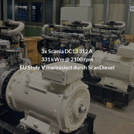
3x Scania DC13 312 A
331 kWm @ 2100 rpm
EU Stufe V marinisiert durch ScanDiesel