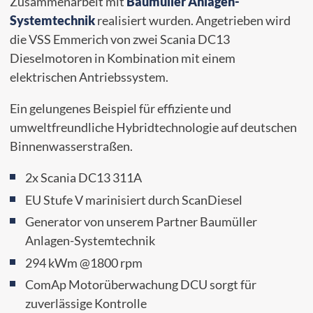
Zusammenarbeit mit
Baumüller Anlagen-
Systemtechnik
realisiert wurden. Angetrieben wird
die VSS Emmerich von zwei Scania DC13
Dieselmotoren in Kombination mit einem
elektrischen Antriebssystem.
Ein gelungenes Beispiel für effiziente und
umweltfreundliche Hybridtechnologie auf deutschen
Binnenwasserstraßen.
2x Scania DC13 311A
EU Stufe V marinisiert durch ScanDiesel
Generator von unserem Partner Baumüller
Anlagen-Systemtechnik
294 kWm @1800 rpm
ComAp Motorüberwachung DCU sorgt für
zuverlässige Kontrolle