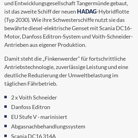
und Entwicklungsgesellschaft Tangermünde gebaut,
ist das zweite Schiff der neuen
HADAG
-Hybridflotte
(Typ 2030). Wie ihre Schwesterschiffe nutzt sie das
bewährte diesel-elektrische Genset mit Scania DC16-
Motor, Danfoss Editron-System und Voith-Schneider-
Antrieben aus eigener Produktion.
Damit steht die „Finkenwerder“ für fortschrittliche
Antriebstechnologie, zuverlässige Leistung und eine
deutliche Reduzierung der Umweltbelastung im
täglichen Fährbetrieb.
2 x Voith Schneider
Danfoss Editron
EU Stufe V - marinisiert
Abgasnachbehandlungssystem
Scania DC16 314A