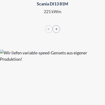
Scania DI13 81M
221 kWm