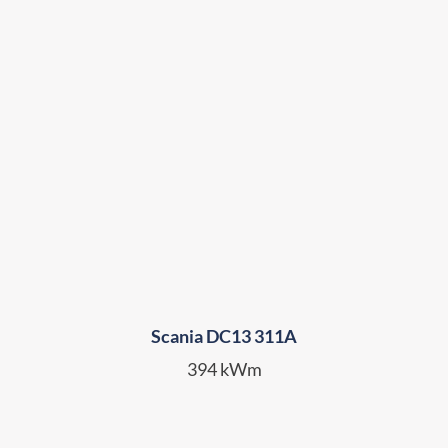
Scania DC13 311A
394 kWm