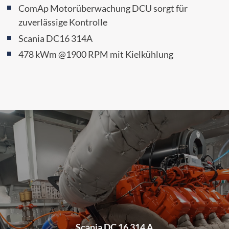
ComAp Motorüberwachung DCU sorgt für
zuverlässige Kontrolle
Scania DC16 314A
478 kWm @1900 RPM mit Kielkühlung
Scania DC 16 314 A