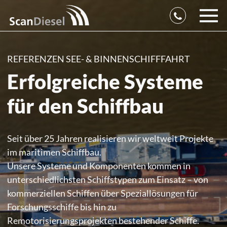
REFERENZEN SEE- & BINNENSCHIFFFAHRT
Erfolgreiche Systeme
für den Schiffbau
Seit über 25 Jahren realisieren wir weltweit Projekte
im maritimen Schiffbau.
Unsere Systeme und Komponenten kommen in
unterschiedlichsten Schiffstypen zum Einsatz – von
kommerziellen Schiffen über Speziallösungen für
Forschungsschiffe bis hin zu
Remotorisierungsprojekten bestehender Schiffe.