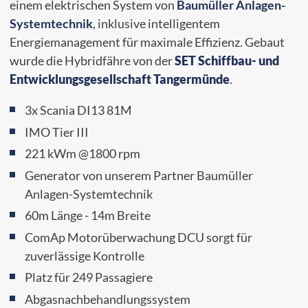
einem elektrischen System von
Baumüller Anlagen-
Systemtechnik
, inklusive intelligentem
Energiemanagement für maximale Effizienz. Gebaut
wurde die Hybridfähre von der
SET
Schiffbau- und
Entwicklungsgesellschaft Tangermünde
.
3x Scania DI13 81M
IMO Tier III
221 kWm @1800 rpm
Generator von unserem Partner Baumüller
Anlagen-Systemtechnik
60m Länge - 14m Breite
ComAp Motorüberwachung DCU sorgt für
zuverlässige Kontrolle
Platz für 249 Passagiere
Abgasnachbehandlungssystem