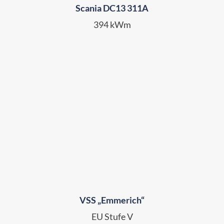
Scania DC13 311A
394 kWm
VSS „Emmerich“
EU Stufe V